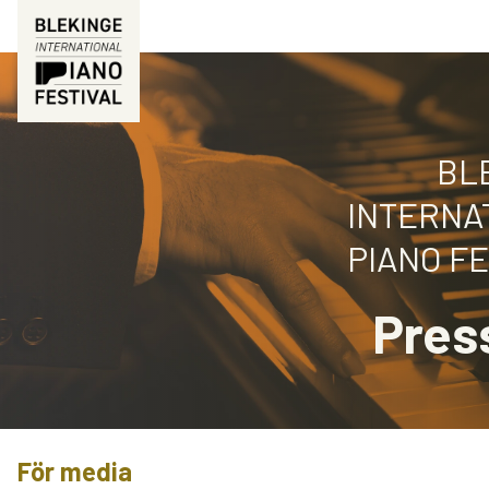
BL
INTERNA
PIANO FE
Pres
För media